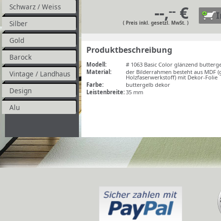
Schwarz / Weiss
--,
€
--
Silber
( Preis inkl. gesetzl. MwSt. )
Gold
Produktbeschreibung
Barock
Modell:
# 1063 Basic Color glänzend butterg
Material:
der Bilderrahmen besteht aus MDF (
Vintage / Landhaus
Holzfaserwerkstoff) mit Dekor-Folie
Farbe:
buttergelb dekor
Design
Leistenbreite:
35 mm
Alu