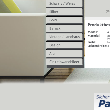
Schwarz / Weiss
Silber
( P
Gold
Produktbe
Barock
Modell:
# 
Material:
d
Vintage / Landhaus
Ho
Farbe:
b
Design
Leistenbreite:
3
Alu
für Leinwandbilder