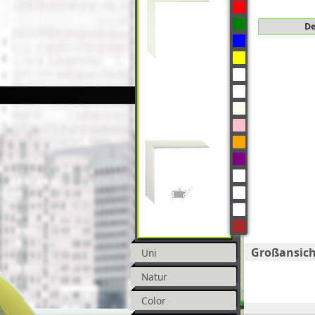
De
Großansich
Uni
Natur
Color