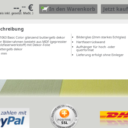
--,
€
--
In den Warenkorb
Jetzt kau
reis inkl. gesetzl. MwSt. )
schreibung
Bilderglas (2mm starkes Echtglas)
1063 Basic Color glänzend buttergelb dekor
er Bilderrahmen besteht aus MDF (gepresster
Hartfaserrückwand
lzfaserwerkstoff) mit Dekor-Folie
Aufhänger für hoch -oder
uttergelb dekor
querformat
5 mm
Lieferung erfolgt ohne Einleger